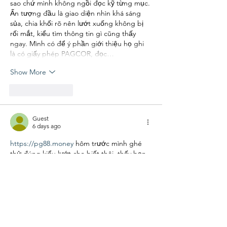
sao chứ mình không ngồi đọc kỹ từng mục. 
Ấn tượng đầu là giao diện nhìn khá sáng 
sủa, chia khối rõ nên lướt xuống không bị 
rối mắt, kiểu tìm thông tin gì cũng thấy 
ngay. Mình có để ý phần giới thiệu họ ghi 
là có giấy phép PAGCOR, đọc…
Show More
Like
Reply
Guest
6 days ago
https://pg88.money
 hôm trước mình ghé 
thử đúng kiểu lướt cho biết thôi, thấy bạn 
bè nhắc nên tò mò xem giao diện ra sao. 
Mình không có ngồi đọc kỹ hay đăng nhập 
gì đâu, chủ yếu kéo lên kéo xuống xem bố 
cục có dễ nhìn không. Cảm giác đầu tiên là 
trang làm khá gọn, khoảng trắng vừa đủ 
nên nhìn không bị ngộp. Mấy khối nội 
dung chia tách rõ ràng, liếc một cái là biết 