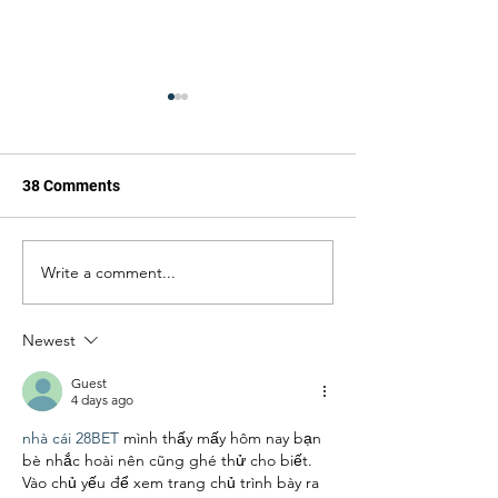
38 Comments
Write a comment...
ForAmerica
Does the 'War on
Congratulates Brent
Mean Boots on t
Bozell on Becoming U.S.
Ground in South
Newest
Ambassador to South
Africa
Guest
4 days ago
nhà cái 28BET
 mình thấy mấy hôm nay bạn 
bè nhắc hoài nên cũng ghé thử cho biết. 
Vào chủ yếu để xem trang chủ trình bày ra 